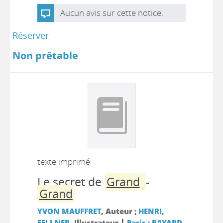
Aucun avis sur cette notice.
Réserver
Non prêtable
texte imprimé
Le secret de
Grand
-
Grand
YVON MAUFFRET
, Auteur ;
HENRI,
|
FELLNER
, Illustrateur
Paris : BAYARD