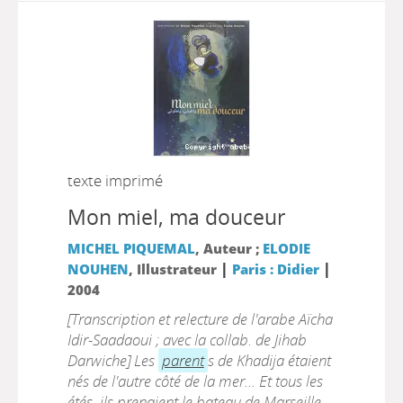
texte imprimé
Mon miel, ma douceur
MICHEL PIQUEMAL
, Auteur ;
ELODIE
|
|
NOUHEN
, Illustrateur
Paris : Didier
2004
[Transcription et relecture de l'arabe Aïcha
Idir-Saadaoui ; avec la collab. de Jihab
Darwiche] Les
parent
s de Khadija étaient
nés de l'autre côté de la mer... Et tous les
étés, ils prenaient le bateau de Marseille