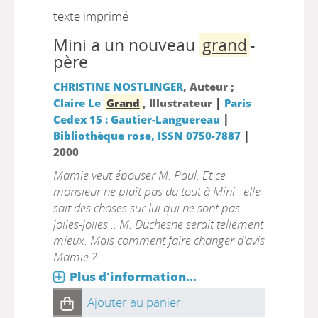
texte imprimé
Mini a un nouveau
grand
-
père
CHRISTINE NOSTLINGER
, Auteur ;
|
Claire Le
Grand
, Illustrateur
Paris
|
Cedex 15 : Gautier-Languereau
|
Bibliothèque rose, ISSN 0750-7887
2000
Mamie veut épouser M. Paul. Et ce
monsieur ne plaît pas du tout à Mini : elle
sait des choses sur lui qui ne sont pas
jolies-jolies... M. Duchesne serait tellement
mieux. Mais comment faire changer d'avis
Mamie ?
Plus d'information...
Ajouter au panier