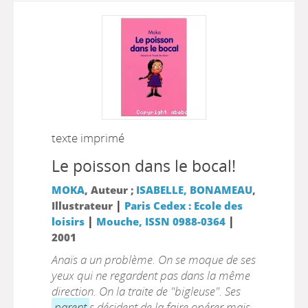
texte imprimé
Le poisson dans le bocal!
MOKA
, Auteur ;
ISABELLE, BONAMEAU
,
|
Illustrateur
Paris Cedex : Ecole des
|
|
loisirs
Mouche, ISSN 0988-0364
2001
Anaïs a un problème. On se moque de ses
yeux qui ne regardent pas dans la même
direction. On la traite de "bigleuse". Ses
parent
s décident de la faire opérer mais