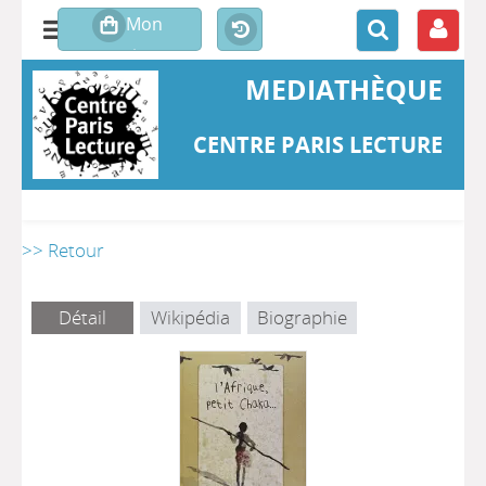
MEDIATHÈQUE
CENTRE PARIS LECTURE
>> Retour
Détail
Wikipédia
Biographie