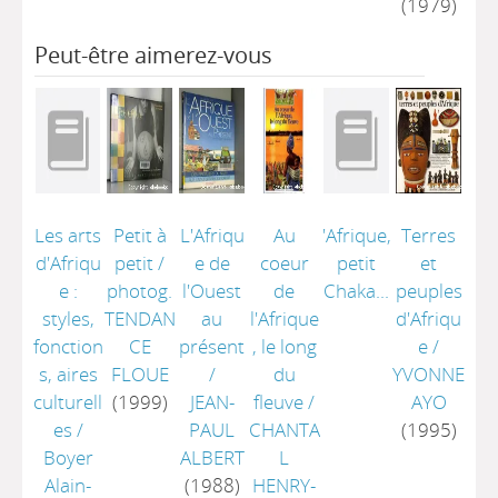
(1979)
Peut-être aimerez-vous
Les arts
Petit à
L'Afriqu
Au
'Afrique,
Terres
d'Afriqu
petit
/
e de
coeur
petit
et
e :
photog.
l'Ouest
de
Chaka...
peuples
styles,
TENDAN
au
l'Afrique
d'Afriqu
fonction
CE
présent
, le long
e
/
s, aires
FLOUE
/
du
YVONNE
culturell
(1999)
JEAN-
fleuve
/
AYO
es
/
PAUL
CHANTA
(1995)
Boyer
ALBERT
L
Alain-
(1988)
HENRY-