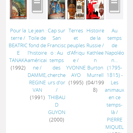
Pour la
Le jean :
Cap sur
Terres
Histoire
Au
terre
/
Toile de
San
et
de la
temps
BEATRIC
fond de
Francisc
peuples
Russie
/
de
E
l'histoire
o : Au
d'Afriqu
Kathlee
Napoléo
TANAKA
américai
temps
e
/
n
n...
(1992)
ne
/
des
YVONNE
Burton
(1795-
DAMME,
cherche
AYO
Murrell
1815) -
REGINE
urs d'or
(1995)
(04/199
Les
VAN
/
8)
animaux
(1991)
THIBAU
en ce
D
temps-
GUYON
là
/
(2000)
PIERRE
MIQUEL