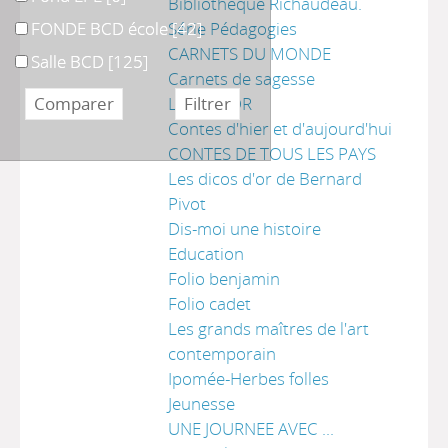
Bibliothèque Richaudeau.
FONDE BCD école
FONDE BCD école
Série Pédagogies
[42]
CARNETS DU MONDE
Salle BCD
Salle BCD
[125]
Carnets de sagesse
LE CASTOR
Contes d'hier et d'aujourd'hui
CONTES DE TOUS LES PAYS
Les dicos d'or de Bernard
Pivot
Dis-moi une histoire
Education
Folio benjamin
Folio cadet
Les grands maîtres de l'art
contemporain
Ipomée-Herbes folles
Jeunesse
UNE JOURNEE AVEC ...